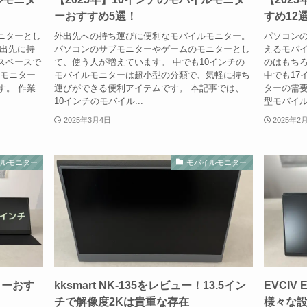
ーおすすめ5選！
すめ12
ニターとし
外出先への持ち運びに便利なモバイルモニター。
パソコン
外出先に持
パソコンのサブモニターやゲームのモニターとし
えるモバイ
スペースで
て、使う人が増えています。 中でも10インチの
のはもち
ルモニター
モバイルモニターは超小型の分類で、気軽に持ち
中でも17
す。 作業
運びができる便利アイテムです。 本記事では、
ターの需要
10インチのモバイル...
型モバイル
2025年3月4日
2025年2
イルモニター
モバイルモニター
ターおす
kksmart NK-135をレビュー！13.5イン
EVCIV
チで解像度2Kは貴重な存在
様々な