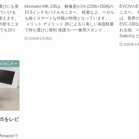
運びにも便
kksmartのNK-135は、解像度が2Ｋ(2256×1504)の
EVCIVの
っていける
13.5インチモバイルモニター。 軽量な上、ベゼル
ニター。 
使えます。
も細くスマートな外観が特徴となっています。。
は、業界
の外部モニタ
メリット デメリット 2Kによるり美しい画質軽量
EVC-1
でも10イ
で持ち運びに便利 保護カバー兼用スタンド...
れる他、
Switch
2025年1月25日
2025年1
イルモニター
MSをレビ
Amazonで