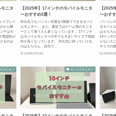
ルモニタ
【2025年】17インチのモバイルモニタ
【202
ーおすすめ5選！
ーおすす
ィスプレイ
外出先でもパソコン作業を2画面でできるモバイ
パソコン
軽さから購
ルモニター。 また、最近ではゲーム用のモニタ
るモバイル
インチはモ
ーとして使う人も多くなっています。 17インチ
はもちろ
で視認性が
はモバイルモニターの中でも大きいサイズで視認
14インチ
いけるのは
性が高くなっています。 外出先に持っていける
りない人に
のはもちろん、自宅で...
サイズの紙
2025年3月13日
2025年3
イルモニター
モバイルモニター
ルモニタ
【2025年】10インチのモバイルモニタ
【202